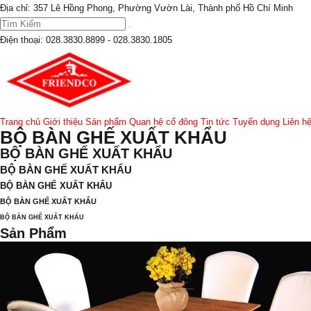
Địa chỉ: 357 Lê Hồng Phong, Phường Vườn Lài, Thành phố Hồ Chí Minh
Điện thoại:
028.3830.8899 - 028.3830.1805
Trang chủ
Giới thiệu
Sản phẩm
Quan hệ cổ đông
Tin tức
Tuyển dụng
Liên h
BỘ BÀN GHẾ XUẤT KHẨU
BỘ BÀN GHẾ XUẤT KHẨU
BỘ BÀN GHẾ XUẤT KHẨU
BỘ BÀN GHẾ XUẤT KHẨU
BỘ BÀN GHẾ XUẤT KHẨU
BỘ BÀN GHẾ XUẤT KHẨU
Sản Phẩm