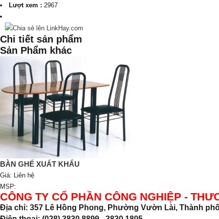
Lượt xem :
2967
Chi tiết sản phẩm
Sản Phẩm khác
BÀN GHẾ XUẤT KHẨU
Giá:
Liên hệ
MSP:
CÔNG TY CỔ PHẦN CÔNG NGHIỆP - THƯ
Địa chỉ: 357 Lê Hồng Phong, Phường Vườn Lài, Thành phố
Điện thoại: (028) 3830.8899 - 3830.1805